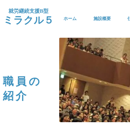
​就労継続支援B型
​ミラクル５
ホーム
施設概要
職員の
紹介