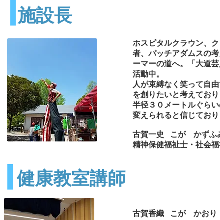
施設長
​ホスピタルクラウン、
者、パッチアダムスの考
ーマーの道へ。「大道芸
活動中。
人が束縛なく笑って自由
を創りたいと考えており
半径３０メートルぐらい
変えられると信じており
古賀一史 こが かずふ
精神保健福祉士・社会福
​健康教室講師
​古賀香織 こが かおり