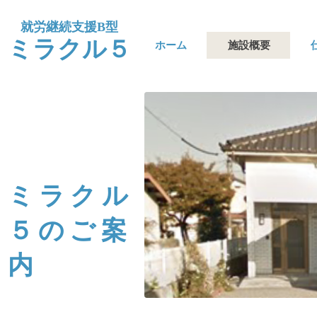
​就労継続支援B型
​ミラクル５
ホーム
施設概要
ミラクル
５のご案
内