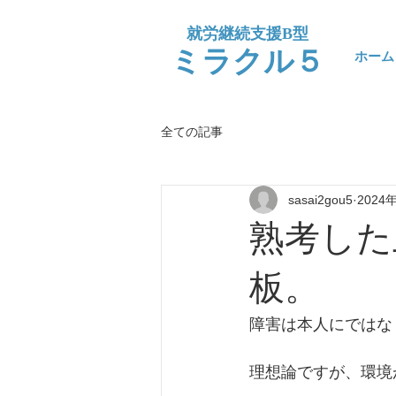
​就労継続支援B型
​ミラクル５
ホーム
全ての記事
sasai2gou5
2024
熟考した
板。
障害は本人にではな
理想論ですが、環境