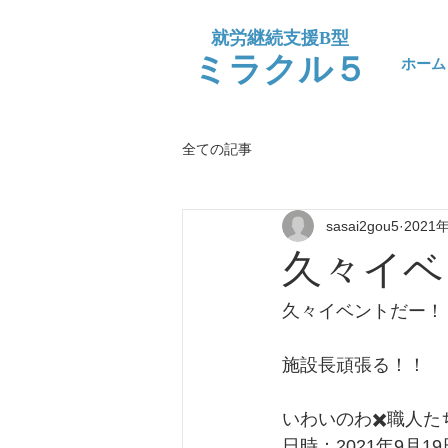
​就労継続支援B型
​ミラクル５
ホーム
全ての記事
sasai2gou5
2021
久々イベ
久々イベントだー！
施設長頑張る！！
いわいのわ✖️職人た
日時：2021年9月19