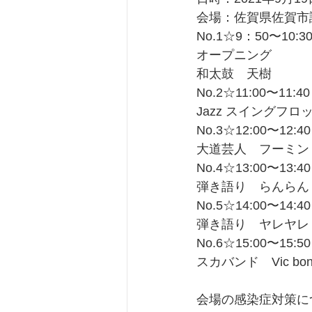
会場：佐賀県佐賀市
No.1☆9：50〜10:3
オープニング
和太鼓　天樹
No.2☆11:00〜11:40
Jazz スイングフロ
No.3☆12:00〜12:40
大道芸人　フーミン
No.4☆13:00〜13:40
弾き語り　らんらん
No.5☆14:00〜14:40
弾き語り　ヤレヤレ
No.6☆15:00〜15:50
スカバンド　Vic bon
会場の感染症対策に