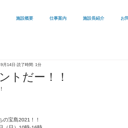
施設概要
仕事案内
施設長紹介
お
年9月14日
読了時間: 1分
ントだー！！
！
ちの宝島2021！！
日（日）10時-16時