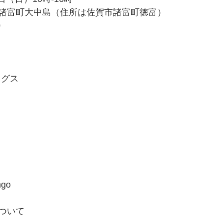
諸富町大中島（住所は佐賀市諸富町徳富）
0
ッグス　
go
ついて