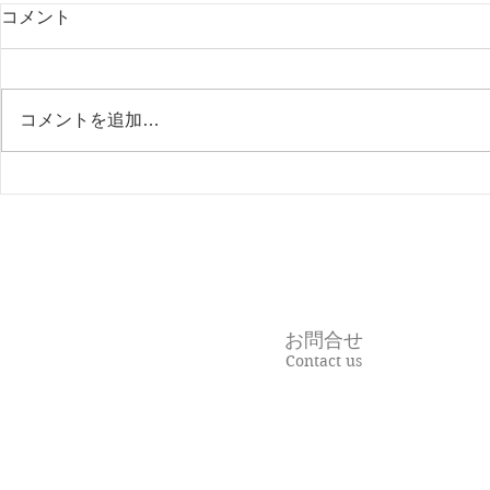
コメント
コメントを追加…
不正を防ぐ、一番の方法。
在宅支援と
でも私たち
る理由。
お問合せ
Contact us