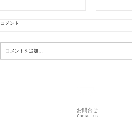
コメント
コメントを追加…
不正を防ぐ、一番の方法。
在宅支援と
でも私たち
る理由。
お問合せ
Contact us