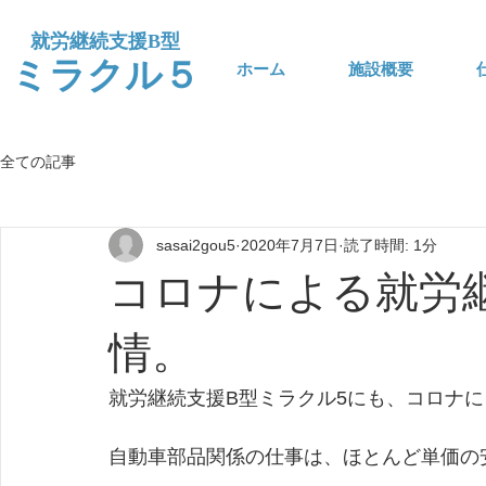
​就労継続支援B型
​ミラクル５
ホーム
施設概要
全ての記事
sasai2gou5
2020年7月7日
読了時間: 1分
コロナによる就労
情。
就労継続支援B型ミラクル5にも、コロナ
自動車部品関係の仕事は、ほとんど単価の