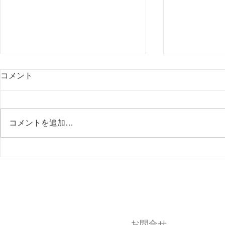
コメント
コメントを追加…
不正を防ぐ、一番の方法。
在宅支援と
でも私たち
る理由。
お問合せ