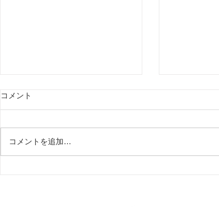
コメント
コメントを追加…
不正を防ぐ、一番の方法。
在宅支援と
でも私たち
る理由。